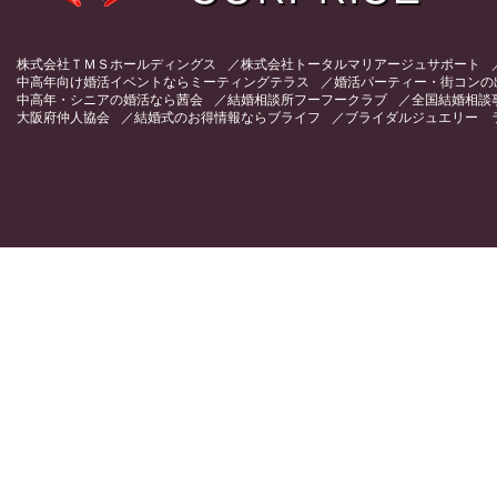
株式会社ＴＭＳホールディングス
株式会社トータルマリアージュサポート
中高年向け婚活イベントならミーティングテラス
婚活パーティー・街コンの
中高年・シニアの婚活なら茜会
結婚相談所フーフークラブ
全国結婚相談
大阪府仲人協会
結婚式のお得情報ならブライフ
ブライダルジュエリー 