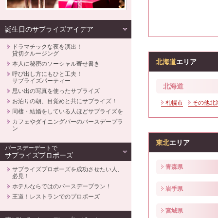
誕生日のサプライズアイデア
ドラマチックな夜を演出！
貸切クルージング
北海道
エリア
本人に秘密のソーシャル寄せ書き
呼び出し方にもひと工夫！
サプライズパーティー
北海道
思い出の写真を使ったサプライズ
お泊りの朝、目覚めと共にサプライズ！
札幌市
その他北
同棲・結婚をしている人ほどサプライズを
カフェやダイニングバーのバースデープラ
ン
東北
エリア
バースデーデートで
サプライズプロポーズ
青森県
サプライズプロポーズを成功させたい人、
必見！
ホテルならではのバースデープラン！
岩手県
王道！レストランでのプロポーズ
宮城県