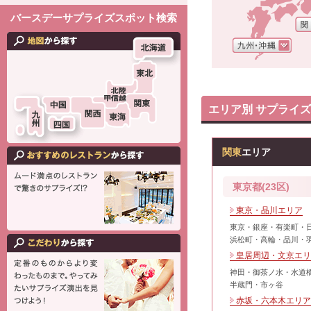
バースデーサプライズスポット検索
エリア別 サプライ
関東
エリア
東京都(23区)
東京・品川エリア
東京・銀座・有楽町・
浜松町・高輪・品川・
皇居周辺・文京エリ
神田・御茶ノ水・水道
半蔵門・市ヶ谷
赤坂・六本木エリア