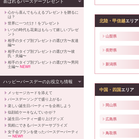
喜ばれるバースデープレゼント
心から喜んでもらえるプレゼントを贈るに
は？
北陸・甲信越
エリア
世界に一つだけ！をプレゼント
いつの時代も花束はもらって嬉しいプレゼ
ント
山梨県
相手のタイプ別プレゼントの選び方〜友達
編〜
長野県
相手のタイプ別プレゼントの選び方〜彼
氏・夫編〜
相手のタイプ別プレゼントの選び方〜男同
新潟県
士編〜
NEW!!
ハッピーバースデーのお役立ち情報
中国・四国
エリア
メッセージカードを添えて
バースデーソングで盛り上がる♪
岡山県
楽しい誕生日パーティーを企画しよう
似顔絵ケーキなんていかが？
誕生日パーティー盛り上げグッズ
広島県
気軽にできるバースデーサプライズ
女子会プランを使ったバースデーパーティ
鳥取県
ー
NEW!!