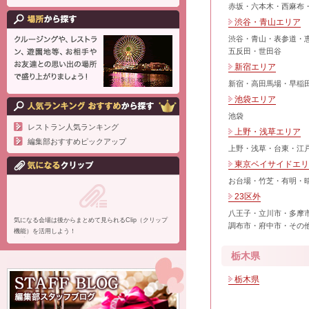
赤坂・六本木・西麻布
渋谷・青山エリア
渋谷・青山・表参道・
五反田・世田谷
新宿エリア
新宿・高田馬場・早稲
池袋エリア
池袋
レストラン人気ランキング
上野・浅草エリア
編集部おすすめピックアップ
上野・浅草・台東・江
東京ベイサイドエリ
お台場・竹芝・有明・
23区外
八王子・立川市・多摩
気になる会場は後からまとめて見られるClip（クリップ
調布市・府中市・その
機能）を活用しよう！
栃木県
栃木県