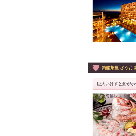
釣船茶屋 ざうお 
巨大いけすと船がホ
ント海鮮レストラン