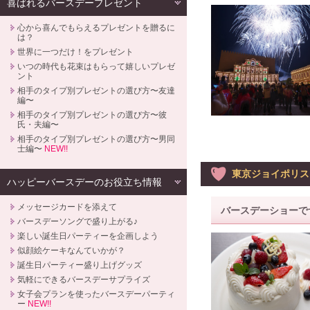
喜ばれるバースデープレゼント
心から喜んでもらえるプレゼントを贈るに
は？
世界に一つだけ！をプレゼント
いつの時代も花束はもらって嬉しいプレゼ
ント
相手のタイプ別プレゼントの選び方〜友達
編〜
相手のタイプ別プレゼントの選び方〜彼
氏・夫編〜
相手のタイプ別プレゼントの選び方〜男同
士編〜
NEW!!
東京ジョイポリス
ハッピーバースデーのお役立ち情報
メッセージカードを添えて
バースデーショーで
バースデーソングで盛り上がる♪
楽しい誕生日パーティーを企画しよう
似顔絵ケーキなんていかが？
誕生日パーティー盛り上げグッズ
気軽にできるバースデーサプライズ
女子会プランを使ったバースデーパーティ
ー
NEW!!