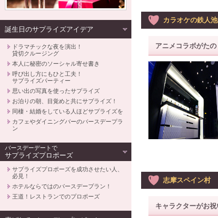
カラオケの鉄人池
誕生日のサプライズアイデア
アニメコラボがたの
ドラマチックな夜を演出！
貸切クルージング
本人に秘密のソーシャル寄せ書き
呼び出し方にもひと工夫！
サプライズパーティー
思い出の写真を使ったサプライズ
お泊りの朝、目覚めと共にサプライズ！
同棲・結婚をしている人ほどサプライズを
カフェやダイニングバーのバースデープラ
ン
バースデーデートで
サプライズプロポーズ
サプライズプロポーズを成功させたい人、
必見！
志摩スペイン村
ホテルならではのバースデープラン！
王道！レストランでのプロポーズ
キャラクターがお祝